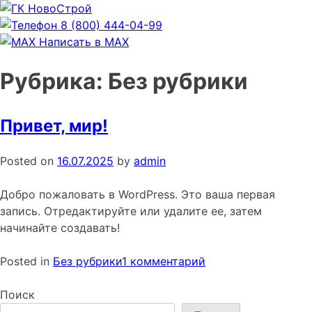
8 (800) 444-04-99
Написать в MAX
Рубрика:
Без рубрики
Привет, мир!
Posted on
16.07.2025
by
admin
Добро пожаловать в WordPress. Это ваша первая
запись. Отредактируйте или удалите ее, затем
начинайте создавать!
к
Posted in
Без рубрики
1 комментарий
записи
Привет,
Поиск
мир!